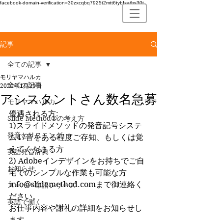
facebook-domain-verification=30zxcqbq7925t2mtt6tybfxatbs30t
記事
全ての記事
モリヤマハルカ
全ての記事
2020年1月29日
アシスタントさん数名急募
モリヤマハルカ
優遇される方:
Slide Method®の考え方
1)スライドメソッドの発音記号システ
発音とリスニング
ム47音をある程度ご存知、もしくは覚
えてくださる方
英語発音辞典
2) Adobeインデザインをお持ちでご自
お知らせ
宅でのシンプルな作業も可能な方
info@slidemethod.comまで御連絡く
スーパー単語シリーズ
ださい。
英語で働く
お仕事内容や謝礼の詳細をお知らせし
ます。