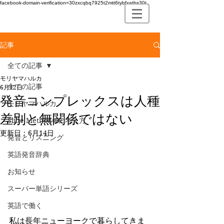
facebook-domain-verification=30zxcqbq7925t2mtt6tybfxatbs30t
記事
全ての記事
モリヤマハルカ
全ての記事
6月12日
発音コンプレックスは人種
モリヤマハルカ
差別と無関係ではない
Slide Method®の考え方
更新日：
6月14日
発音とリスニング
英語発音辞典
お知らせ
スーパー単語シリーズ
英語で働く
私は長年ニューヨークで暮らしてきま