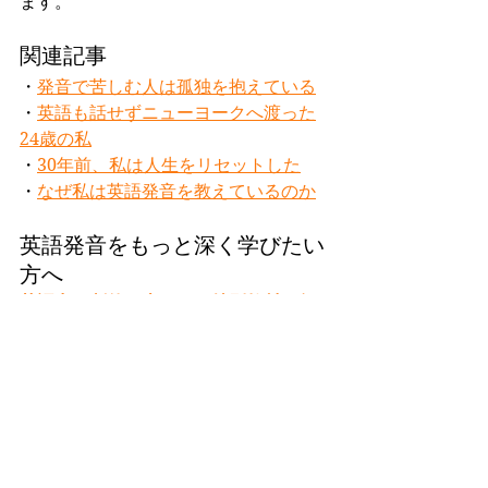
ます。
関連記事
・
発音で苦しむ人は孤独を抱えている
・
英語も話せずニューヨークへ渡った
24歳の私
・
30年前、私は人生をリセットした
・
なぜ私は英語発音を教えているのか
英語発音をもっと深く学びたい
方へ
英語力が劇的に上がる！特別教材を無
料で受け取る
モリヤマハルカ
Slide Method®開発者
モリヤマハルカ