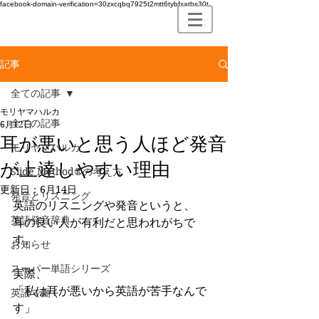
facebook-domain-verification=30zxcqbq7925t2mtt6tybfxatbs30t
記事
全ての記事
モリヤマハルカ
全ての記事
6月12日
耳が悪いと思う人ほど発音
モリヤマハルカ
が上達しやすい理由
Slide Method®の考え方
更新日：
6月14日
発音とリスニング
英語のリスニングや発音というと、
英語発音辞典
耳の良い人が有利だと思われがちで
す。
お知らせ
スーパー単語シリーズ
実際、
「私は耳が悪いから英語が苦手なんで
英語で働く
す」