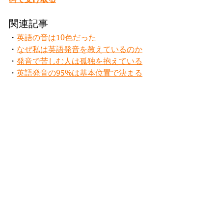
関連記事
・
英語の音は10色だった
・
なぜ私は英語発音を教えているのか
・
発音で苦しむ人は孤独を抱えている
・
英語発音の95%は基本位置で決まる
モリヤマハルカ
Slide Method®開発者
Slide Method®の考え方
すべて表示
最新記事