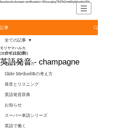
facebook-domain-verification=30zxcqbq7925t2mtt6tybfxatbs30t
記事
全ての記事
モリヤマハルカ
全ての記事
2017年11月20日
英語発音 - champagne
モリヤマハルカ
Slide Method®の考え方
発音とリスニング
英語発音辞典
お知らせ
スーパー単語シリーズ
英語で働く