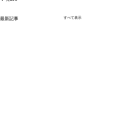
すべて表示
最新記事
Ella Fitzgerald（エラ・フ
ィッツジェラルド）の発
音｜fits-JER-əld
Ella Fitzgeraldの英語発音は
コメント