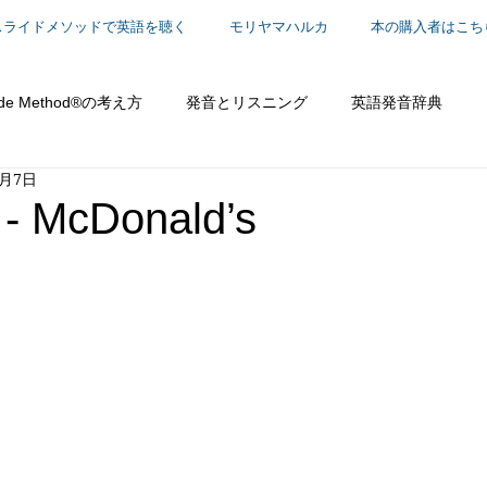
スライドメソッドで英語を聴く
モリヤマハルカ
本の購入者はこち
ide Method®の考え方
発音とリスニング
英語発音辞典
2月7日
働く
McDonald’s