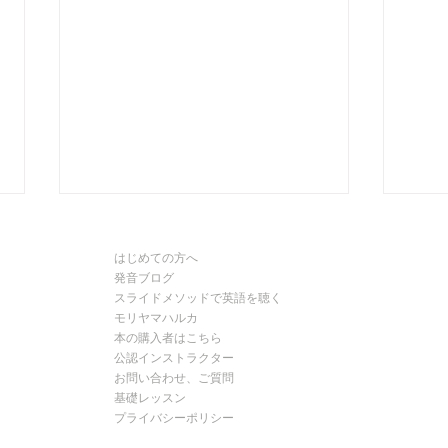
はじめての方へ
発音ブログ
スライドメソッドで英語を聴く
モリヤマハルカ
本の購入者はこちら
公認インストラクター
お問い合わせ、ご質問
Interviewでよく使う英語｜仕
Opp
基礎レッスン
事でそのまま使える表現
よく
プライバシーポリシー