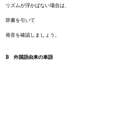
リズムが浮かばない場合は、
辞書を引いて
発音を確認しましょう。
B　外国語由来の単語
は、
輸入元となる言語の
発音ルールに影響を受けたりします。
例えば、