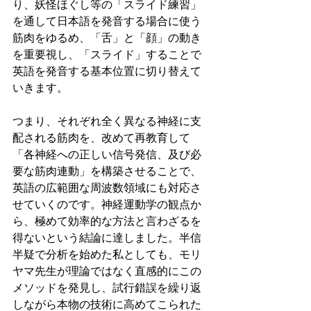
り、妖怪ほぐし等の「スライド練習」
を通して日本語を発音する場合に使う
筋肉をゆるめ、「舌」と「顔」の動き
を重要視し、「スライド」することで
英語を発音する基本位置に切り替えて
いきます。
つまり、それぞれ全く異なる神経に支
配される筋肉を、改めて再教育して
「各神経への正しい信号発信、及び必
要な筋肉連動」を構築させることで、
英語の広範囲な周波数領域にも対応さ
せていくのです。神経運動学の観点か
ら、極めて効率的な方法と言わざるを
得ないという結論に達しました。半信
半疑で分析を始めた私としても、モリ
ヤマ先生が理論ではなく直感的にこの
メソッドを発見し、試行錯誤を繰り返
しながら本物の技術に高めてこられた