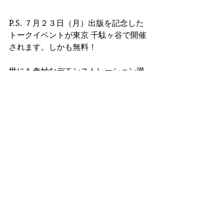
P.S. ７月２３日（月）出版を記念した
トークイベントが東京 千駄ヶ谷で開催
されます。しかも無料！
世にも奇妙なデモンストレーション満
載の一生忘れない濃〜い内容になる予
定です(^ ^)。
お申し込みはこちらから！
https://www.cm-
language.co.jp/news/seminar_20180
723/ 