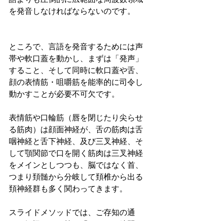
を発音しなければならないのです。
ところで、言語を発音するためには声
帯や軟口蓋を動かし、まずは「発声」
すること、そして同時に軟口蓋や舌、
顔の表情筋・咀嚼筋を能率的に司令し
動かすことが必要不可欠です。
表情筋や口輪筋（唇を閉じたり尖らせ
る筋肉）は顔面神経が、舌の筋肉は舌
咽神経と舌下神経、及び三叉神経、そ
して顎関節で口を開く筋肉は三叉神経
をメインとしつつも、脳ではなく首、
つまり頚髄から分岐して頚椎から出る
頚神経群も多く関わってきます。
スライドメソッドでは、ご存知の通