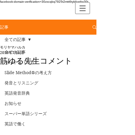
facebook-domain-verification=30zxcqbq7925t2mtt6tybfxatbs30t
記事
全ての記事
モリヤマハルカ
全ての記事
2018年7月5日
筋ゆる先生コメント
モリヤマハルカ
Slide Method®の考え方
発音とリスニング
英語発音辞典
お知らせ
スーパー単語シリーズ
英語で働く