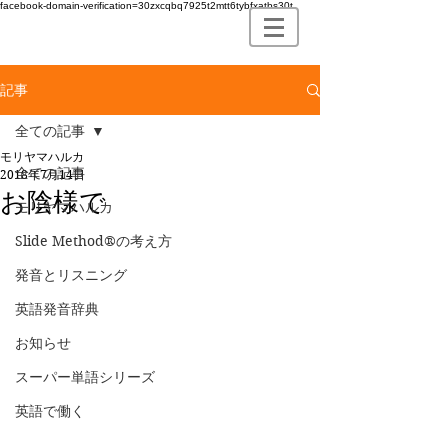
facebook-domain-verification=30zxcqbq7925t2mtt6tybfxatbs30t
記事
全ての記事
モリヤマハルカ
全ての記事
2018年7月14日
お陰様で
モリヤマハルカ
Slide Method®の考え方
発音とリスニング
英語発音辞典
お知らせ
スーパー単語シリーズ
英語で働く