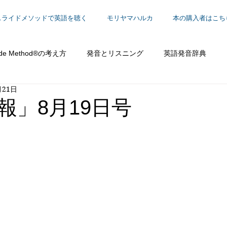
スライドメソッドで英語を聴く
モリヤマハルカ
本の購入者はこち
ide Method®の考え方
発音とリスニング
英語発音辞典
月21日
働く
報」8月19日号