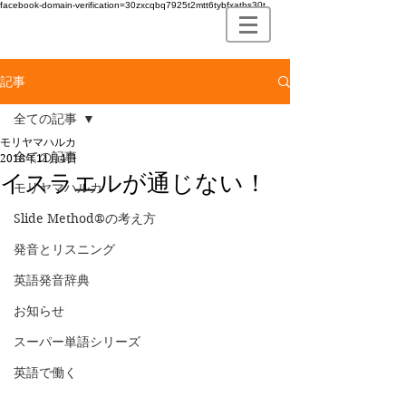
facebook-domain-verification=30zxcqbq7925t2mtt6tybfxatbs30t
記事
全ての記事
モリヤマハルカ
全ての記事
2018年11月4日
イスラエルが通じない！
モリヤマハルカ
Slide Method®の考え方
発音とリスニング
英語発音辞典
お知らせ
スーパー単語シリーズ
英語で働く