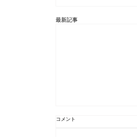
最新記事
Vienna Johann Strauss
コメント
Orchestraの発音｜長い楽団
名を英語で言う
Vienna Johann Strauss