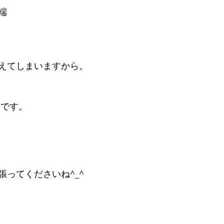
端
えてしまいますから。
らです。
張ってくださいね^_^