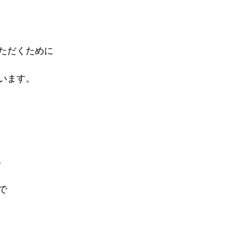
ただくために
います。
る
で