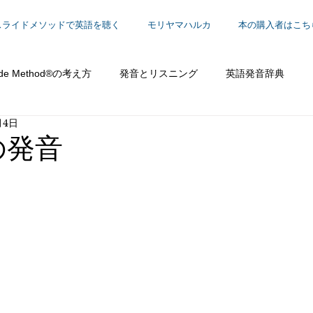
スライドメソッドで英語を聴く
モリヤマハルカ
本の購入者はこち
ide Method®の考え方
発音とリスニング
英語発音辞典
月4日
働く
 の発音