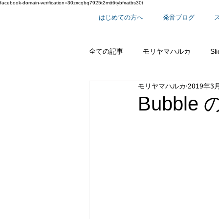
facebook-domain-verification=30zxcqbq7925t2mtt6tybfxatbs30t
はじめての方へ
発音ブログ
全ての記事
モリヤマハルカ
Sl
モリヤマハルカ
2019年3
スーパー単語シリーズ
英語で
Bubble