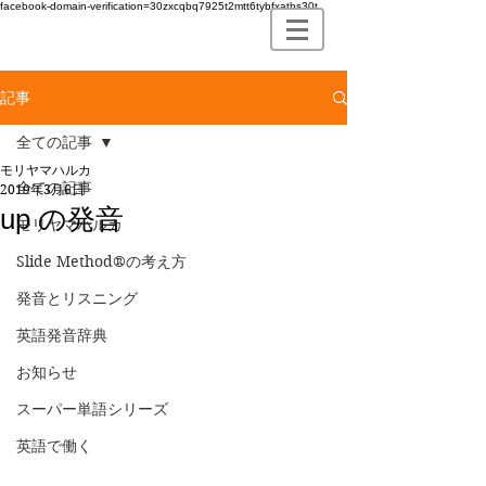
facebook-domain-verification=30zxcqbq7925t2mtt6tybfxatbs30t
記事
全ての記事
モリヤマハルカ
全ての記事
2019年3月6日
up の発音
モリヤマハルカ
Slide Method®の考え方
発音とリスニング
英語発音辞典
お知らせ
スーパー単語シリーズ
英語で働く