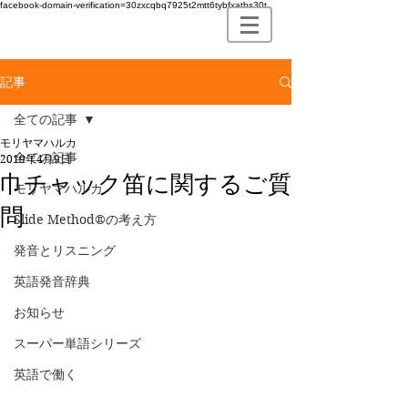
facebook-domain-verification=30zxcqbq7925t2mtt6tybfxatbs30t
記事
全ての記事
モリヤマハルカ
全ての記事
2019年4月9日
巾チャック笛に関するご質
モリヤマハルカ
問
Slide Method®の考え方
発音とリスニング
英語発音辞典
お知らせ
スーパー単語シリーズ
英語で働く