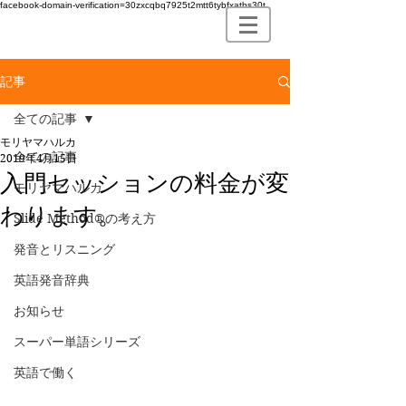
facebook-domain-verification=30zxcqbq7925t2mtt6tybfxatbs30t
記事
全ての記事
モリヤマハルカ
全ての記事
2019年4月15日
入門セッションの料金が変
モリヤマハルカ
わります。
Slide Method®の考え方
発音とリスニング
英語発音辞典
お知らせ
スーパー単語シリーズ
英語で働く