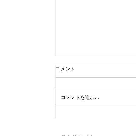
コメント
コメントを追加…
外国人名はどう発音する？本
人の発音・原語・アメリカ英
語での読み方をどう考えるか