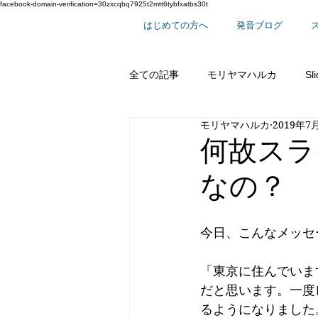
facebook-domain-verification=30zxcqbq7925t2mtt6tybfxatbs30t
はじめての方へ
発音ブログ
全ての記事
モリヤマハルカ
Sl
モリヤマハルカ
2019年7
スーパー単語シリーズ
英語で
何故スラ
なの？
今日、こんなメッセ
「東京に住んでいま
だと思います。一度
るようになりました