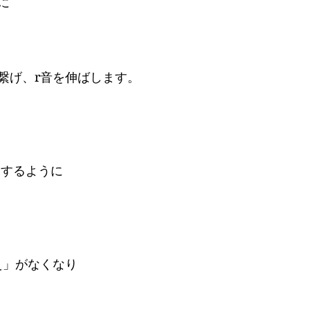
に
を繋げ、r音を伸ばします。
練習するように
え」がなくなり