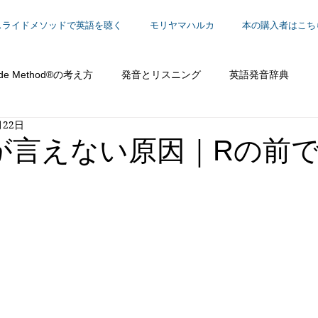
スライドメソッドで英語を聴く
モリヤマハルカ
本の購入者はこち
ide Method®の考え方
発音とリスニング
英語発音辞典
月22日
働く
py が言えない原因｜Rの前