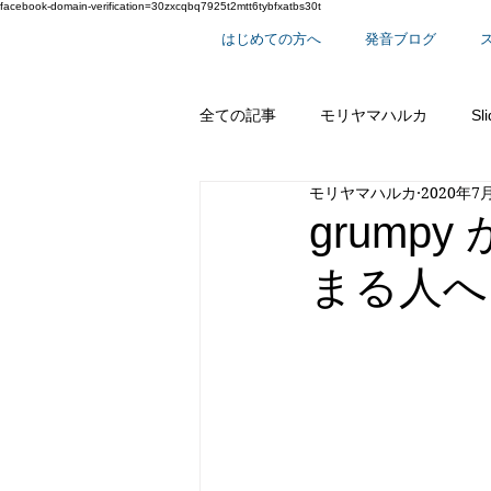
facebook-domain-verification=30zxcqbq7925t2mtt6tybfxatbs30t
はじめての方へ
発音ブログ
全ての記事
モリヤマハルカ
Sl
モリヤマハルカ
2020年7
スーパー単語シリーズ
英語で
grum
まる人へ