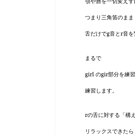
顎や唇を一切変えず
つまり三角笛のまま
舌だけでg音とr音
まるで
girl のgir部分を
練習します。
rの舌に対する「構
リラックスできたら