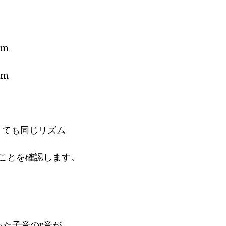
mm
mm
くても同じリズム
ことを確認します。
った子音のr音が