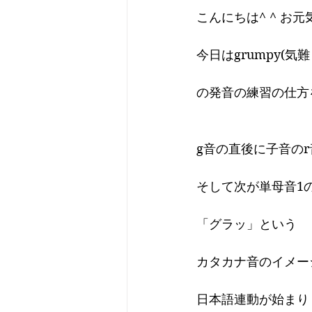
こんにちは^ ^ お
今日はgrumpy(気
の発音の練習の仕方
g音の直後に子音のr
そして次が単母音1
「グラッ」という
カタカナ音のイメー
日本語連動が始まり