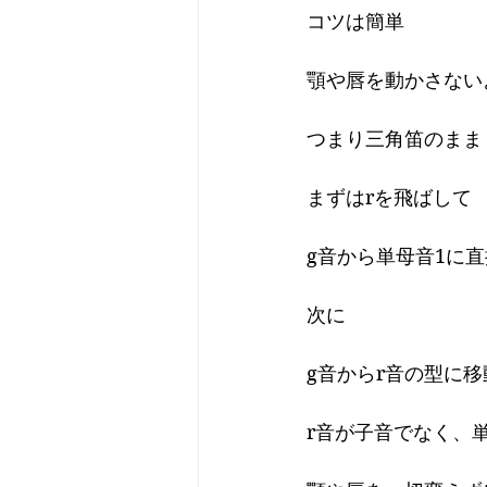
コツは簡単
顎や唇を動かさない
つまり三角笛のまま
まずはrを飛ばして
g音から単母音1に
次に
g音からr音の型に
r音が子音でなく、