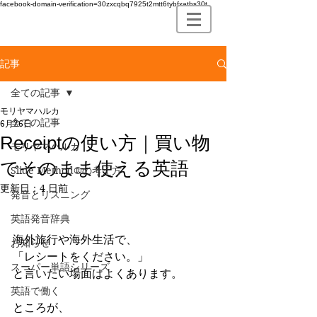
facebook-domain-verification=30zxcqbq7925t2mtt6tybfxatbs30t
記事
全ての記事
モリヤマハルカ
全ての記事
6月26日
Receiptの使い方｜買い物
モリヤマハルカ
でそのまま使える英語
Slide Method®の考え方
更新日：
4 日前
発音とリスニング
英語発音辞典
海外旅行や海外生活で、
お知らせ
「レシートをください。」
スーパー単語シリーズ
と言いたい場面はよくあります。
英語で働く
ところが、