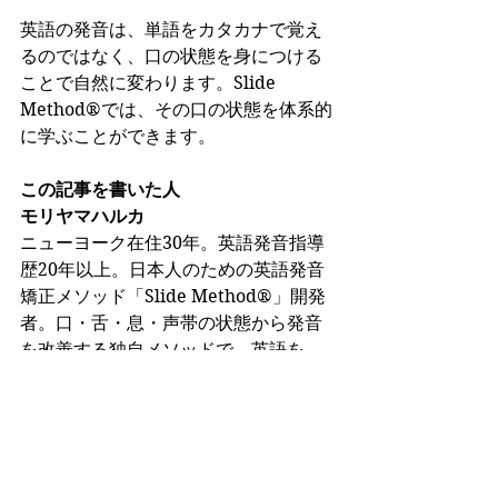
英語の発音は、単語をカタカナで覚え
るのではなく、口の状態を身につける
ことで自然に変わります。Slide 
Method®では、その口の状態を体系的
に学ぶことができます。
この記事を書いた人
モリヤマハルカ
ニューヨーク在住30年。英語発音指導
歴20年以上。日本人のための英語発音
矯正メソッド「Slide Method®」開発
者。口・舌・息・声帯の状態から発音
を改善する独自メソッドで、英語を
「通じる音」へ導きます。
▶ 
モリヤマハルカ プロフィールはこち
ら
▶ 
英語発音【全47音】完全攻略はこち