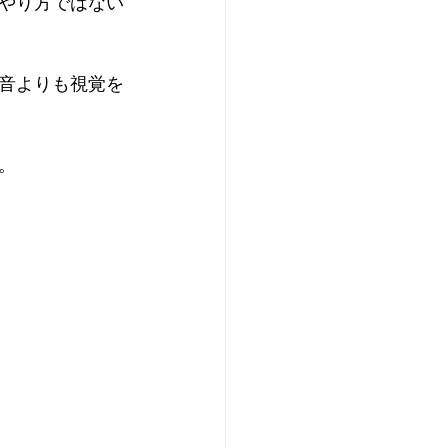
やり方ではない
音よりも視覚を
。