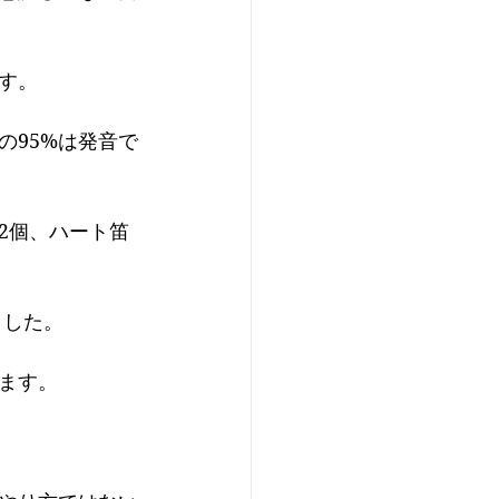
す。
の95%は発音で
笛は12個、ハート笛
ました。
ます。