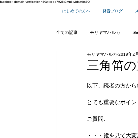
facebook-domain-verification=30zxcqbq7925t2mtt6tybfxatbs30t
はじめての方へ
発音ブログ
全ての記事
モリヤマハルカ
Sl
モリヤマハルカ
2019年2
スーパー単語シリーズ
英語で
三角笛の
以下、読者の方から
とても重要なポイン
ご質問:
・・・鏡を見て大変