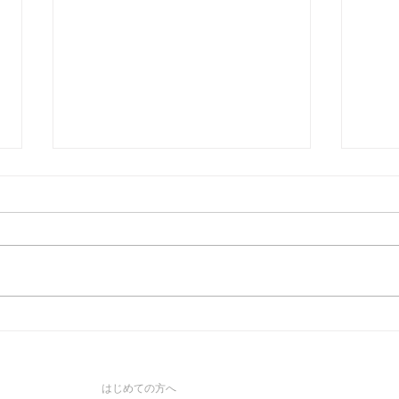
Whitney Houston（ホイット
Bil
ニー・ヒューストン）の発音
ッシ
｜HoustonはHYOO-stən
う読
はじめての方へ