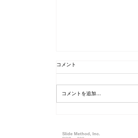
Beethoven（ベートーヴェ
コメント
ン）の発音｜アメリカ英語で
はBAY-toh-vən
Beethovenのアメリカ英語での
発音はBAY-toh-vən。一番強い
コメントを追加…
BAYから始め、最後のvənを弱く
短くまとめるのがポイントです。
Slide Method, Inc.