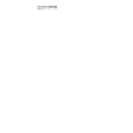
『ニューヨーク発 最強英語発音メソッ
ド』
📖 Amazonで見る
連絡先
発音のお悩みやご相談は、直接ご連絡
ください。
プライバシーは守られます