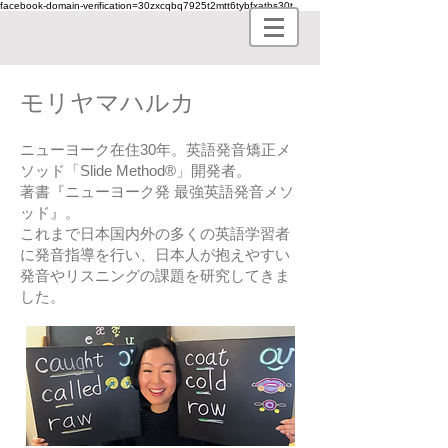
facebook-domain-verification=30zxcqbq7925t2mtt6tybfxatbs30t
モリヤマハルカ
​ニューヨーク在住30年。英語発音矯正メ
ソッド「
Slide Method
®」開発者。
著書『ニューヨーク発 最強英語発音メソ
ッド』。
これまで日本国内外の多くの英語学習者
に発音指導を行い、日本人が抱えやすい
発音やリスニングの課題を研究してきま
した。