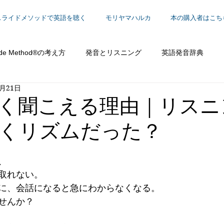
スライドメソッドで英語を聴く
モリヤマハルカ
本の購入者はこち
ide Method®の考え方
発音とリスニング
英語発音辞典
2月21日
働く
く聞こえる理由｜リスニ
くリズムだった？
、
取れない。
に、会話になると急にわからなくなる。
せんか？