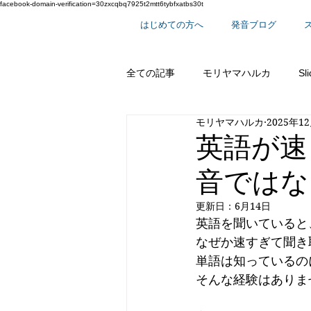
facebook-domain-verification=30zxcqbq7925t2mtt6tybfxatbs30t
はじめての方へ
発音ブログ
全ての記事
モリヤマハルカ
Sl
モリヤマハルカ
2025年1
スーパー単語シリーズ
英語で
英語が速
音ではな
更新日：
6月14日
英語を聞いていると
なぜか速すぎて聞き
単語は知っているの
そんな経験はありま