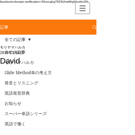
facebook-domain-verification=30zxcqbq7925t2mtt6tybfxatbs30t
記事
全ての記事
モリヤマハルカ
全ての記事
2018年3月6日
David
モリヤマハルカ
Slide Method®の考え方
発音とリスニング
英語発音辞典
お知らせ
スーパー単語シリーズ
英語で働く