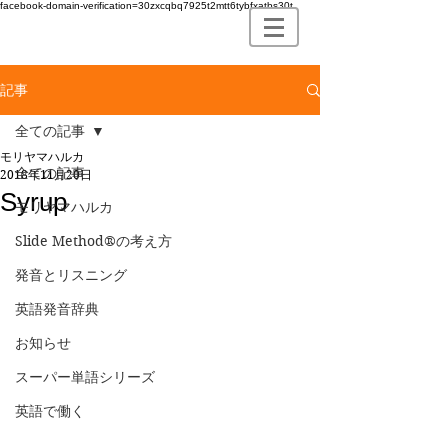
facebook-domain-verification=30zxcqbq7925t2mtt6tybfxatbs30t
記事
全ての記事
モリヤマハルカ
全ての記事
2018年11月20日
Syrup
モリヤマハルカ
Slide Method®の考え方
発音とリスニング
英語発音辞典
お知らせ
スーパー単語シリーズ
英語で働く