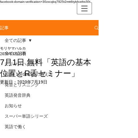
facebook-domain-verification=30zxcqbq7925t2mtt6tybfxatbs30t
記事
全ての記事
モリヤマハルカ
全ての記事
2020年5月25日
7月1日 無料「英語の基本
モリヤマハルカ
位置とR舌セミナー」
Slide Method®の考え方
更新日：
2020年7月19日
発音とリスニング
英語発音辞典
お知らせ
スーパー単語シリーズ
英語で働く