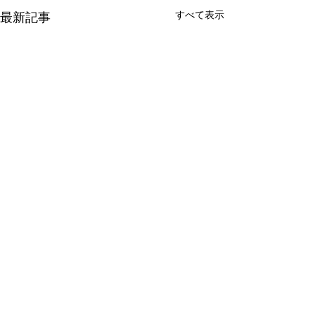
すべて表示
最新記事
Ella Fitzgerald（エラ・フ
ィッツジェラルド）の発
音｜fits-JER-əld
Ella Fitzgeraldの英語発音は
コメント
EL-uh fits-JER-əld。
Fitzgeraldの真ん中のJERを