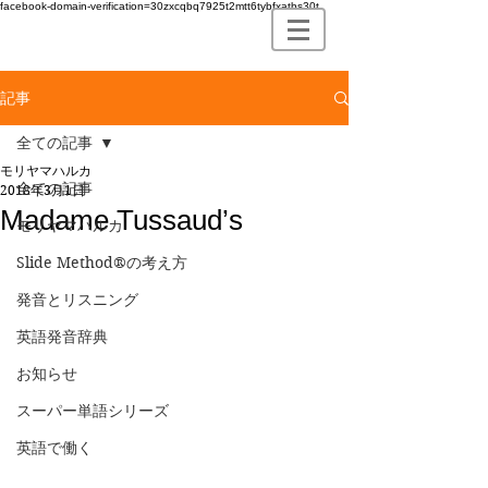
facebook-domain-verification=30zxcqbq7925t2mtt6tybfxatbs30t
記事
全ての記事
モリヤマハルカ
全ての記事
2018年3月1日
Madame Tussaud’s
モリヤマハルカ
Slide Method®の考え方
発音とリスニング
英語発音辞典
お知らせ
スーパー単語シリーズ
英語で働く