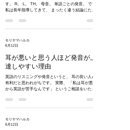
ることが少なくありません。 余計な力を抜くこ
と。 無意識の緊張を手放すこと。 英語の状態を思
まる
い出すこと。 私は受講生さんの変化を見ていて、
英語発音というと、 多くの人は音を思い浮かべま
ある瞬間を 「ドミノが倒れる時」 と呼んでいま
す。 R。 L。 TH。 母音。 単語ごとの発音。 でも
す。 それまで一つずつ練習してきたことが、 突然
私は長年指導してきて、 まったく違う結論にたど
つながり、日本語の筋肉がパラパラと溶け始める
り着きました。 発音を決めるのは、 音そのもので
瞬間です。 頑張っていた時には起こらなかったこ
はありません。 その前の状態です。 私はそれを
とが、 ふっと力が抜けた瞬間に起こる。 難しかっ
「基本位置」 と呼んでいます。 例えばスポーツで
た音が突然つながる。 聞こえなかった音が聞こえ
も、 構えが崩れている状態で良いプレーはできま
始める。 そんな変化を何度も見てきました。 発音
せん。 英語発音も同じです。 日本語を話す時と、
は筋力トレーニングでは
モリヤマハルカ
6月12日
英語を話す時では、 口や舌の状態そのものが違い
ます。 ところが多くの人は、 日本語の状態のまま
耳が悪いと思う人ほど発音が上
英語の音だけを真似しようとします。 すると、 ど
れだけRを練習しても、 どれだけLを練習しても、
達しやすい理由
どこか日本語らしさが残ってしまいます。 私は長
英語のリスニングや発音というと、 耳の良い人が
年の指導の中で、 英語発音の大部分は音ではな
有利だと思われがちです。 実際、 「私は耳が悪い
く、 この「基本位置」で決まると感じています。
から英語が苦手なんです」 というご相談をいただ
だからSlide Method®では、 最初に音を教えるの
くことがあります。 でも長年発音を教えてきて、
ではなく、 英語を話すための土台を作ります。 正
私は逆のケースを何度も見てきました。 耳が悪い
しい状態ができると、 それまで難しかった音が突
と思っている人ほど、 発音が上達することがある
然簡単になることがあります。 実際、 受講生さん