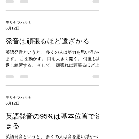
発者
す。 正しい舌の位置。 正しい口の形。 正しい音。
もちろんそれらは大切です。 でも私は長年発音を
教えてきて、 少し違うことを感じています。 発音
は、 単なる技術ではありません。 表現です。 私が
若い頃に夢中になったのは、 パントマイムでし
た。 言葉を使わずに、 感情や考えを伝える世界で
す。 そこで学んだことがあります。 それは、 人は
モリヤマハルカ
6月12日
技術だけでは心を動かせない ということです。 ど
んなに正確に動いても、 そこに表現がなければ、
発音は頑張るほど遠ざかる
人には届きません。 実は英語発音も同じでした。
発音を学ぶ目的は、 ネイティブの真似をすること
英語発音というと、 多くの人は努力を思い浮かべ
ではありません。 誰か別の人になることでもあり
ます。 舌を動かす。 口を大きく開く。 何度も繰り
ません。 自分の考えを、 自分の声で、 相手に届け
返し練習する。 そして、 頑張れば頑張るほど上達
られるようになることです。 だから私は、 「ネイ
すると思っています。 でも私は長年発音を教えて
ティブみたいになりたいです」 という言葉を聞く
きて、 少し違う景色を見てきました。 発音は、 頑
と、 少しだけ立ち止まります。 本当に目指したい
張るほど遠ざかることがあります。 なぜでしょう
のは、 ネイティブになることではなく、 安心して
か。 それは、 私たちが日本語を話す時に使ってい
自分を表現できること ではないでしょうか。 英語
る筋肉の習慣があるからです。 頑張ろうとする
モリヤマハルカ
が通じるようになると、 世界が広がります。 行け
6月12日
と、 人は普段使い慣れた筋肉をさらに強く使いま
る場所
す。 ところが英語発音に必要なのは、 その逆であ
英語発音の95%は基本位置で決