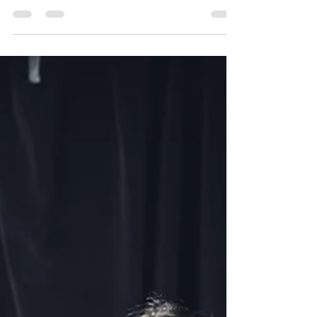
のまま真似しようとする人。 口の中をじっと観察
れた音を探そうとします。 ところが英語では、 息
する人。 私の説明を言葉で整理して理解しようと
が流れ続けるため、 単語と単語が自然につながり
する人。 どれも素晴らしい才能です。 人にはそれ
ます。 つまり、 日本語の耳は 存在しない区切り
ぞれ得意な感覚があります。 ただ、その中でも発
を探してしまうのです。 発音が変わるとリスニン
音学習で特に効果が高いと感じるのが、 「触覚」
グも変わる理由 「リスニングは耳の
に意識を向けることです。 多くの人は英語の音を
聞くと、 喉で真似しようとします。 すると舌や喉
に力が入り、 かえって動きが固くなってしまいま
す。 また、口の形を見ようとすると、 日本人の場
合は下唇が下がり、 日本語を話す時の筋肉のクセ
が動き始めてしまい その結果、 舌が細く固まりや
すくなります。 そこで私がお勧めしているのが、
触覚を使うことです。 暗い部屋で壁を伝いなが
ら、 電気のスイッチを探す場面を想像してみてく
ださい。 目ではなく、 指先の感覚を頼りに探しま
すよね。 発音もそれに似ています。 舌のどこがど
こに触れているのか。 上の歯とどのように接触し
ているのか。 口の中で何が起きているのか。 その
感覚に集中すると、 音は驚