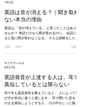
モリヤマハルカ
7月1日
英語は音が消える？｜聞き取れ
ない本当の理由
英語は 「音が消えている」 と思ったことはありま
せんか？ 単語だけなら聞き取れるのに、 会話にな
ると急に聞き取れなくなる。 そんな経験をした方
は多いと思います。 「ネイティブは音を省略して
いる。」 「音が消えている。」 「耳が悪いから聞
き取れない。」 そう思ってしまいますよね。 でも
実は、 聞き取れない理由は、音が消えているから
ではありません。 英語の音は本当に消えている
モリヤマハルカ
6月17日
の？ 例えば did it dig it have it このようなフレー
ズ。 ネイティブ同士の会話では、 一瞬で言われる
英語発音が上達する人は、耳で
ため、 まるで音が消えてしまったように聞こえま
す。 でも、 実際には音がなくなっているわけでは
真似しているとは限らない
ありません。 音がつながっている のです。 私たち
何十年も英語発音を教えていると、 人によって学
の脳が勘違いしていること 日本語では、 一つひと
び方が本当に違うと感じます。 耳で聞いた音をそ
つの音を区切って話します。 だから耳も、 区切ら