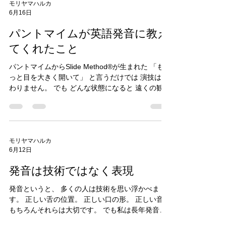
モリヤマハルカ
6月16日
パントマイムが英語発音に教え
てくれたこと
パントマイムからSlide Method®が生まれた 「も
っと目を大きく開いて」 と言うだけでは 演技は変
わりません。 でも どんな状態になると 遠くの観客
まで感情が届くのか。 その感覚が分かると 演技は
突然変わります。 実は英語発音も同じでした。 多
くの人は 聞こえた音を真似しようとします。 でも
私がマイムで学んだのは 結果を真似するのではな
く 状態を理解することでした。 それが後に Slide
モリヤマハルカ
6月12日
Method®の原点になりました。 関連記事 なぜ私は
英語発音を教えているのか 発音は技術ではなく表
発音は技術ではなく表現
現 英語発音の95%は基本位置で決まる 発音は頑張
るほど遠ざかる モリヤマハルカ Slide Method®開
発音というと、 多くの人は技術を思い浮かべま