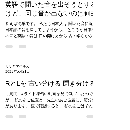
モリヤマハルカ
2021年6月1日
英語で聞いた音を出そうとする
けど、同じ音が出ないのは何故
答えは簡単です。 私たち日本人は 聞いた音に近い
日本語の音を探してしまうから。 ところが日本語
の音と英語の音は 口の開け方から 舌の柔らかさや
形がかけ離れているので 一部分だけ似ているよう
な気がしても 客観的に聞いたら 全く違う音。 他の
音にもつながらないから 単語にもフレーズにもな
らないのです。 そんなあなたに必要なのは 口の開
け方をちょっと変えて 舌を緩めてしまうこと。 1
モリヤマハルカ
2021年5月21日
日2分2週間のスライド練習が必要です。 関連記事
・英語の音は10色だった ・耳が悪いと思う人ほど
RとLを 言い分ける 聞き分ける
発音が上達しやすい理由 ・英語発音の95%は基本
位置で決まる ・発音は頑張るほど遠ざかる ・シャ
ご質問: スライド練習の動画を見て気づいたのです
ドーイングしても英語っぽくならない理由