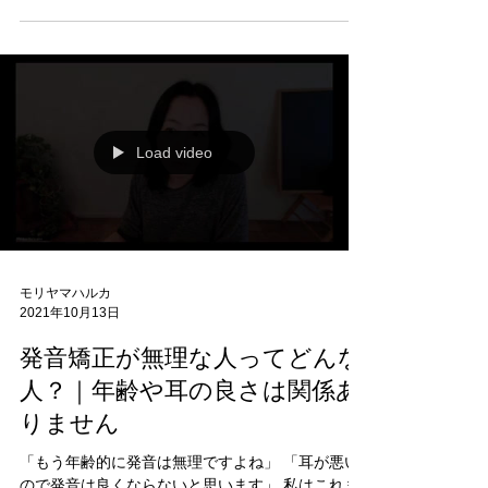
ぽくならない。 どこを強く読めばいいのかわから
際に口から出せるようになると、 それまでぼんや
ない。 英語を聞いても、全部同じように聞こえて
り聞こえていた英語が 少しずつ輪郭を持ち始めま
しまう。 そんな経験はありませんか？ 多くの方は
す。 聞こえる音が変わるのです。 私は発音を教え
発音や耳の問題だと思っています。 しかし実は、
ていますが、 本当は音だけを教えているわけでは
その前に理解しておきたいものがあります。 それ
ありません。
が英語のリズムです。 英語では、すべての単語を
同じ強さで読むわけではありません。 強く言う部
分と弱く言う部分があり、そのリズムが「英語っ
ぽさ」や「聞き取りやすさ」を作っています。 今
回のライブでは、 英語のリズムとは何か なぜシャ
Load video
ドーイングだけでは英語っぽくならないのか 英語
が聞き取れない本当の理由 リズムと発音の関係 に
ついて解説しています。 ▼ライブ動画はこちら シ
ャドーイングしても英語っぽくならない理由｜英
語のリズムを解説 モリヤマハルカ Slide Method®
開発者・英語発音指導者 関連記事 ・英語の音は10
色だった ・耳が悪いと思う人ほど発音が上達しや
モリヤマハルカ
2021年10月13日
すい理由 ・英語発音の95%は基本位置で決まる ・
発音は頑張るほど遠ざかる 英語発音の全体像を学
発音矯正が無理な人ってどんな
びたい方はこちら
人？｜年齢や耳の良さは関係あ