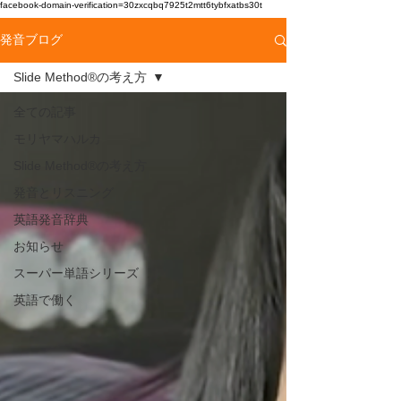
facebook-domain-verification=30zxcqbq7925t2mtt6tybfxatbs30t
発音ブログ
Slide Method®の考え方
全ての記事
モリヤマハルカ
Slide Method®の考え方
発音とリスニング
英語発音辞典
お知らせ
スーパー単語シリーズ
英語で働く