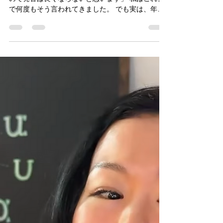
りません
「もう年齢的に発音は無理ですよね」 「耳が悪い
ので発音は良くならないと思います」 私はこれま
で何度もそう言われてきました。 でも実は、年齢
も耳の良さも発音習得の決定的な条件ではありま
せん。 なぜなら英語発音は、耳の能力ではなく、
口の状態によって大きく変わるからです。 多くの
日本人は、英語の音を聞いて真似しようとしま
す。 しかし日本語と英語では、口や舌の使い方そ
のものが異なります。 日本語を話す時のクセが残
ったままでは、どれだけ音を聞いても英語らしい
発音にはなりません。 逆に言えば、口や舌の状態
が変わると、発音もリスニングも同時に変わり始
めます。 実際に、 TOEIC高得点なのに発音に悩ん
でいた方 海外在住でも通じず苦労していた方 60代
から発音を学び始めた方 など、多くの方が変化を
経験されています。 では本当に発音矯正が難しい
人とは、どのような人なのでしょうか。 私は、
「自分は変われないと決めてしまった人」 だと思
っています。 年齢も、耳の良さも、海外経験も関
係ありません。 英語は才能ではなく、口の使い方