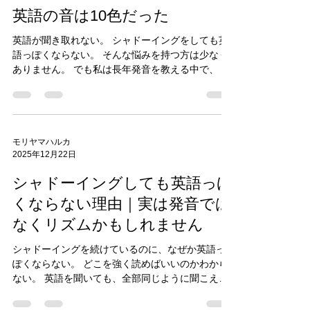
のです。 なぜでしょうか。 理由はとてもシンプル
から最も多く聞く言葉の一つは、 「こんなに
です。 耳に頼らないからです。 英語の音は、 日本
モリヤマハルカ
6月12日
語の口の状態では再現できません。 日本語と英語
では、 口の使い方も、 舌の状態も、 息の流れも違
英語の音は10色だった
います。 ところが私たちは、 聞こえた音をそのま
ま真似しようとしてしまいます。 そして無意識
英語が聞き取れない。 シャドーイングをしても英
に、 日本語の近い音へ置き換えてしまいます。 実
語っぽくならない。 そんな悩みを持つ方は少なく
は人間は、 自分が発したことのない音を正確に聞
ありません。 でも私は長年発音を教える中で、 あ
き取ることができません。 だから、 聞こう聞こう
ることに気づきました。 英語の音は、 思っている
と頑張るよりも、 まず正しい状態を作る方が早い
ほど複雑ではないのです。 私は英語の母音を説明
のです。 口の状態が変わる。 音が変わる。 すると
する時、 よく「色」にたとえます。 絵の具を想像
聞こえる音も変わり始めます。 私はこれを、 「英
してください。 どんなに複雑な絵も、 元をたどれ
語の耳を内側から作る」 と考えています。 耳を鍛
ば 限られた数の色からできています。 英語も同じ
モリヤマハルカ
えるのではありません。 口や舌の感覚を通して、
2025年12月22日
です。 たくさんの単語がありますが、 音色の原色
英語の音を身
は限られています。 私はそれを 「英語の音は10
シャドーイングしても英語っぽ
色」 と表現しています。 日本語の母音は アイ・
ウ・エ・オ。 でも英語には、 日本語には存在しな
くならない理由｜実は発音では
い音色ばかり。 その音色を知らないまま聞こうと
なくリズムかもしれません
すると、 脳は勝手に日本語の音へ置き換えてしま
います。 だから聞き取れません。 だから真似もで
シャドーイングを続けているのに、なぜか英語っ
きません。 ところが、 一つ一つの音色を知り、 実