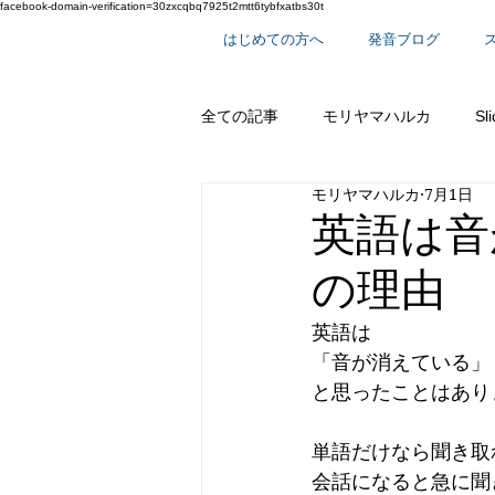
facebook-domain-verification=30zxcqbq7925t2mtt6tybfxatbs30t
はじめての方へ
発音ブログ
全ての記事
モリヤマハルカ
Sl
モリヤマハルカ
7月1日
スーパー単語シリーズ
英語で
英語は音
の理由
英語は
「音が消えている」
と思ったことはあり
単語だけなら聞き取
会話になると急に聞