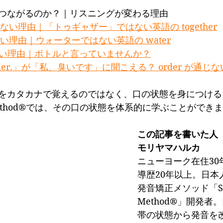
つながるのか？｜リスニングが変わる理由
が通じない理由｜「トゥギャザー」ではない英語の together
じない理由｜ウォーターではない英語の water
通じない理由｜ボトルと言っていませんか？
n order.」が「私、臭いです」に聞こえる？ order が通じ
をカタカナで覚えるのではなく、口の状態を身につける
 Method®では、その口の状態を体系的に学ぶことができ
この記事を書いた人
モリヤマハルカ
ニューヨーク在住30
導歴20年以上。日本
発音矯正メソッド「Sli
Method®」開発者
帯の状態から発音を