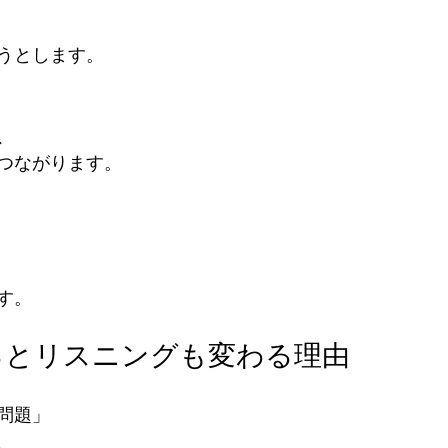
うとします。
、
つながります。
す。
るとリスニングも変わる理由
問題」
、