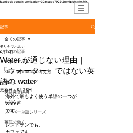
facebook-domain-verification=30zxcqbq7925t2mtt6tybfxatbs30t
記事
全ての記事
モリヤマハルカ
全ての記事
6月24日
Water が通じない理由｜
モリヤマハルカ
「ウォーター」ではない英
Slide Method®の考え方
語の water
発音とリスニング
更新日：
6月26日
英語発音辞典
海外で最もよく使う単語の一つが
お知らせ
water
です。
スーパー単語シリーズ
英語で働く
レストランでも、
カフェでも、