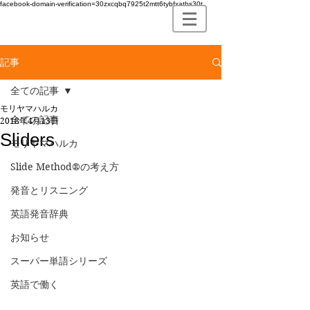
facebook-domain-verification=30zxcqbq7925t2mtt6tybfxatbs30t
記事
全ての記事
モリヤマハルカ
全ての記事
2018年4月13日
Sliders
モリヤマハルカ
Slide Method®の考え方
発音とリスニング
英語発音辞典
お知らせ
スーパー単語シリーズ
英語で働く