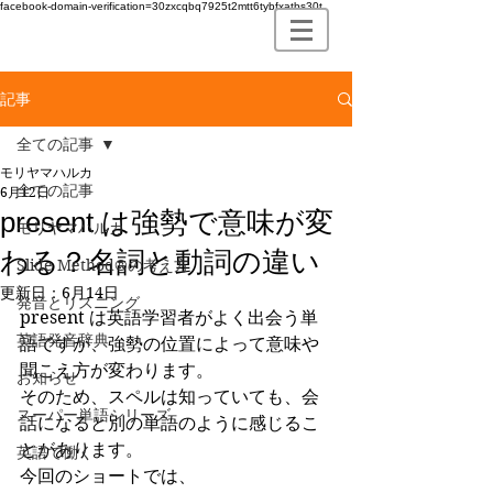
facebook-domain-verification=30zxcqbq7925t2mtt6tybfxatbs30t
記事
全ての記事
モリヤマハルカ
全ての記事
6月12日
present は強勢で意味が変
モリヤマハルカ
わる？名詞と動詞の違い
Slide Method®の考え方
更新日：
6月14日
発音とリスニング
present は英語学習者がよく出会う単
英語発音辞典
語ですが、強勢の位置によって意味や
聞こえ方が変わります。
お知らせ
そのため、スペルは知っていても、会
スーパー単語シリーズ
話になると別の単語のように感じるこ
とがあります。
英語で働く
今回のショートでは、