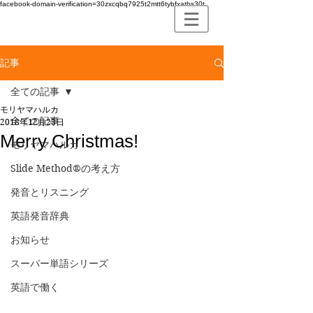
facebook-domain-verification=30zxcqbq7925t2mtt6tybfxatbs30t
記事
全ての記事
モリヤマハルカ
全ての記事
2018年12月23日
Merry Christmas!
モリヤマハルカ
Slide Method®の考え方
発音とリスニング
英語発音辞典
お知らせ
スーパー単語シリーズ
英語で働く