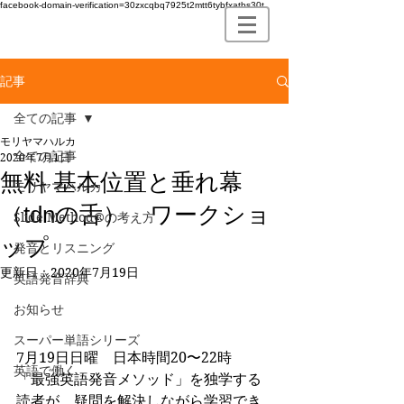
facebook-domain-verification=30zxcqbq7925t2mtt6tybfxatbs30t
記事
全ての記事
モリヤマハルカ
全ての記事
2020年7月1日
無料 基本位置と垂れ幕
モリヤマハルカ
（tdnの舌） ワークショ
Slide Method®の考え方
ップ
発音とリスニング
更新日：
2020年7月19日
英語発音辞典
お知らせ
スーパー単語シリーズ
7月19日日曜　日本時間20〜22時
英語で働く
「最強英語発音メソッド」を独学する
読者が、疑問を解決しながら学習でき