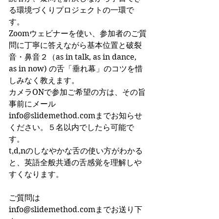
る環境づくりプロジェクトの一環で
す。
Zoomウェビナーを使い、参加者のご質
問に丁寧に答えながら基本位置と破裂
音・鼻音２（as in talk, as in dance, 
as in now) の舌「垂れ幕」のコツを惜
しみなく教えます。
カメラONで参加ご希望の方は、その旨
事前にメール　
info@slidemethod.comまでお知らせ
ください。５名以内でしたら可能で
す。
t,d,nのしなやかな舌の使い方がわかる
と、英語全般共通の舌感覚を理解しや
すくなります。
ご質問は
info@slidemethod.comまでお送り下